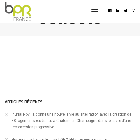
collecte
toggle
navigation
ARTICLES RÉCENTS
Plurial Novilia donne une nouvelle vie au site Patton avec la création de
38 logements étudiants à Châlons-en-Champagne dans le cadre d’une
reconversion progressive
Hexagon déploie en France TORO HP, machine à mesurer