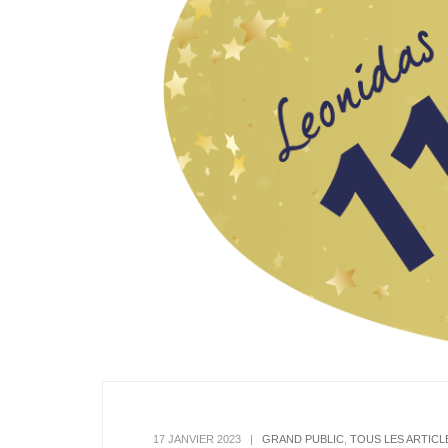
17 JANVIER 2023
|
GRAND PUBLIC
,
TOUS LES ARTICL