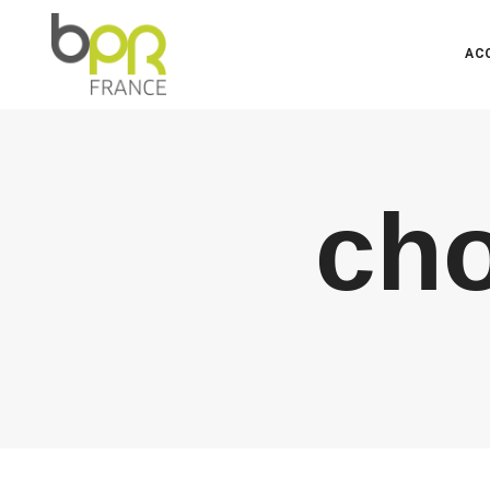
AC
cho