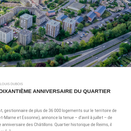
 LOUIS DUBOIS
SOIXANTIÈME ANNIVERSAIRE DU QUARTIER
nt, gestionnaire de plus de 36 000 logements sur le territoire de
Marne et Essonne), annonce la tenue – d’avril à juillet – de
anniversaire des Châtillons. Quartier historique de Reims, il