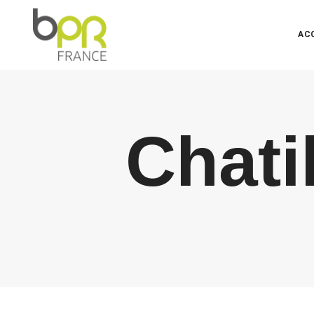
AC
Chati