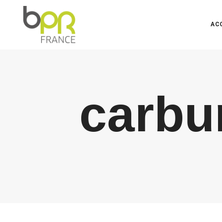
AC
carbur