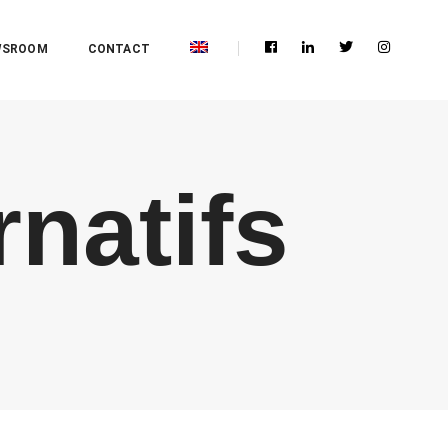
WSROOM
CONTACT
rnatifs