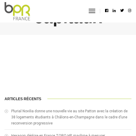
capitaux
toggle
navigation
ARTICLES RÉCENTS
Plurial Novilia donne une nouvelle vie au site Patton avec la création de
38 logements étudiants à Châlons-en-Champagne dans le cadre d’une
reconversion progressive
Hexagon déploie en France TORO HP, machine à mesurer