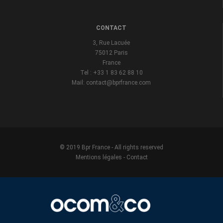
CONTACT
3, Rue Lacuée
75012 Paris
France
Tel : +33 1 83 62 88 10
Mail: contact@bprfrance.com
© 2019 Bpr France - All rights reserved
Mentions légales
-
Contact