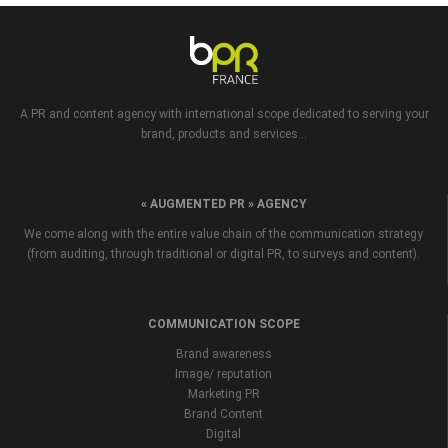
A PR and content agency with international scope dedicated to serving your
brand, products and services...
« AUGMENTED PR » AGENCY
We come along with the entire value chain of the communication strategy
(from auditing, through traditional or digital PR, to surveys and content).
COMMUNICATION SCOPE
Brand awareness
Image/ reputation
Marketing PR
Brand Content
Digital