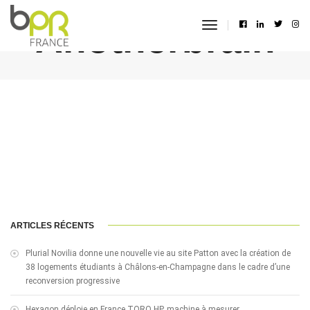
Anotherbrain
toggle
navigation
ARTICLES RÉCENTS
Plurial Novilia donne une nouvelle vie au site Patton avec la création de
38 logements étudiants à Châlons-en-Champagne dans le cadre d’une
reconversion progressive
Hexagon déploie en France TORO HP, machine à mesurer