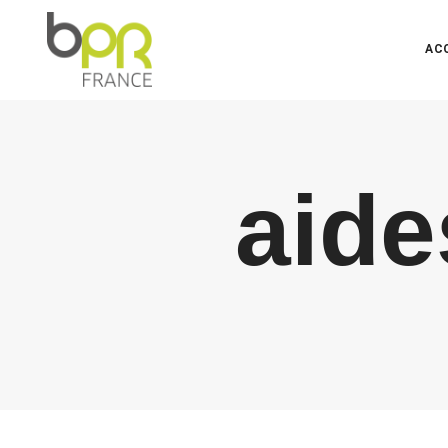
AC
aide