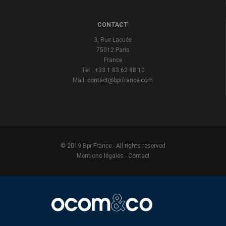
CONTACT
3, Rue Lacuée
75012 Paris
France
Tel : +33 1 83 62 88 10
Mail: contact@bprfrance.com
© 2019 Bpr France - All rights reserved
Mentions légales
-
Contact