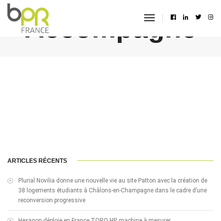
Accompagné
toggle
navigation
ARTICLES RÉCENTS
Plurial Novilia donne une nouvelle vie au site Patton avec la création de
38 logements étudiants à Châlons-en-Champagne dans le cadre d’une
reconversion progressive
Hexagon déploie en France TORO HP, machine à mesurer