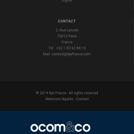
Digital
CONTACT
3, Rue Lacuée
75012 Paris
France
Tel : +33 1 83 62 88 10
Mail: contact@bprfrance.com
© 2019 Bpr France - All rights reserved
Mentions légales
-
Contact