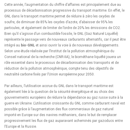
Cette année, l’augmentation du chiffre d’affaires est principalement due au
processus de décarbonisation progressive du transport maritime. En effet, le
GNL dans le transport maritime permet de réduire à zéro les oxydes de
soufre, de diminuer de 85% les oxydes d’azote, d’abaisser de 95% les
particules, et également de limiter de l’ordre de 20% les émissions de CO2.
Bien qu’il s’agisse d’un combustible fossile, le GNL (Gaz Naturel Liquéfié)
représente le passage vers de nouveaux carburants alternatifs, car il peut être
intégré au
bio-GNL
et ainsi ouvrir la voie à de nouveaux développements.
Selon une étude réalisée par l’Institut de la pollution atmosphérique du
Conseil national de la recherche (CNR-IIA), le biométhane liquéfié jouera un
rôle essentiel dans le processus de décarbonisation des transports et de
réduction de la pollution atmosphérique, compte tenu des objectifs de
neutralité carbone fixés par l’Union européenne pour 2050.
Par ailleurs, l’utilisation accrue du GNL dans le transport maritime est
également liée à la question de la sécurité énergétique et au choix des
gouvernements européens de réduire la dépendance au gaz russe suite à la
guerre en Ukraine. L’utilisation croissante du GNL comme carburant naval est
possible grâce à l’augmentation des flux commerciaux de gaz naturel
importé en Europe sur des navires méthaniers, dans le but de remplacer
progressivement les flux de gaz auparavant acheminés par gazoducs entre
l’Europe et la Russie.