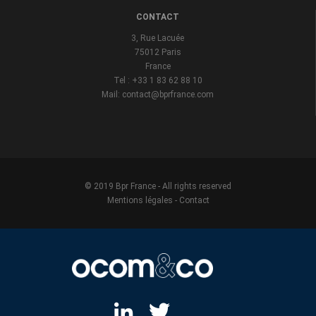
CONTACT
3, Rue Lacuée
75012 Paris
France
Tel : +33 1 83 62 88 10
Mail: contact@bprfrance.com
© 2019 Bpr France - All rights reserved
Mentions légales
-
Contact