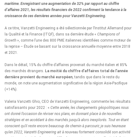
maritime. Enregistrant une augmentation de 32% par rapport au chiffre
d’affaires 2021, les résultats financiers de 2022 confirment la tendance à la
croissance de ces dernières années pour Vanzetti Engineering.
A ce titre, Vanzetti Engineering a été sélectionnée par l’Institut Allemand pour
la Qualité et la Finance (ITQF), dans sa dernière étude «
Champions of
Growth
», comme l’une des 800 PME italiennes identifiées comme moteur de
la reprise – Étude se basant sur la croissance annuelle moyenne entre 2018
et 2021.
Dans le détail, 15% du chiffre d’affaires provenait du marché italien et 85%
des marchés étrangers.
La moitié du chiffre d’affaires total de l’année
dernière provient du marché européen
, tandis que dans le reste du
monde, on note une augmentation significative de la région Asie-Pacifique
(+14%).
Valeria Vanzetti Ghio, CEO de Vanzetti Engineering, commente les résultats
satisfaisants pour 2022 : «
Cette année, les changements géopolitiques nous
ont donné l’occasion de réviser nos plans, en donnant place à de nouvelles
stratégies et en accédant à des marchés jusqu’à alors inexplorés. Tout en étant
conscient qu’il reste encore beaucoup de chemin à parcourir, je suis heureuse
qu’en 2022, Vanzetti Engineering ait à nouveau fortement consolidé son activité