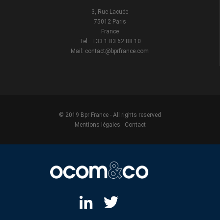
3, Rue Lacuée
75012 Paris
France
Tel : +33 1 83 62 88 10
Mail: contact@bprfrance.com
© 2019 Bpr France - All rights reserved
Mentions légales
-
Contact