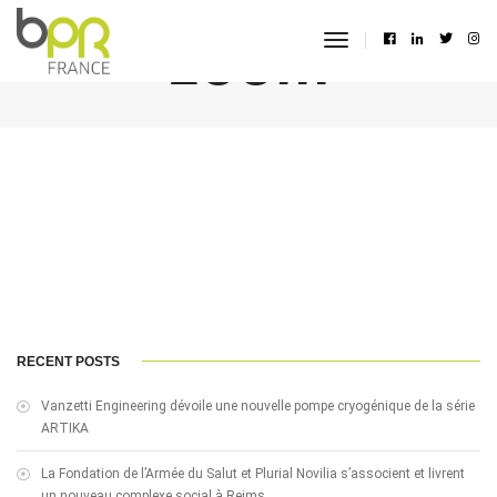
zoom
toggle
navigation
RECENT POSTS
Vanzetti Engineering dévoile une nouvelle pompe cryogénique de la série
ARTIKA
La Fondation de l’Armée du Salut et Plurial Novilia s’associent et livrent
un nouveau complexe social à Reims