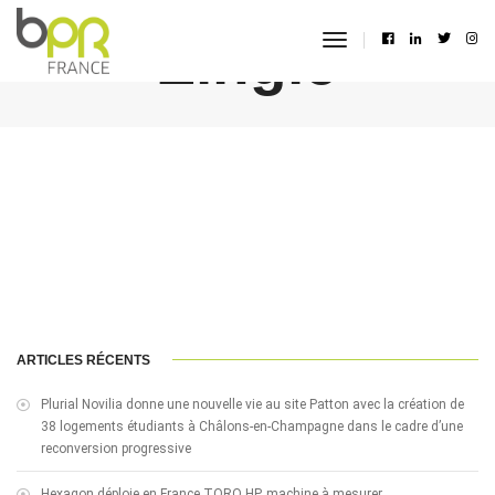
Zingle
toggle
navigation
ARTICLES RÉCENTS
Plurial Novilia donne une nouvelle vie au site Patton avec la création de
38 logements étudiants à Châlons-en-Champagne dans le cadre d’une
reconversion progressive
Hexagon déploie en France TORO HP, machine à mesurer