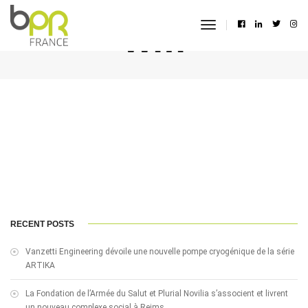
wifi
toggle
navigation
RECENT POSTS
Vanzetti Engineering dévoile une nouvelle pompe cryogénique de la série
ARTIKA
La Fondation de l’Armée du Salut et Plurial Novilia s’associent et livrent
un nouveau complexe social à Reims