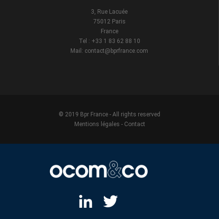
3, Rue Lacuée
75012 Paris
France
Tel : +33 1 83 62 88 10
Mail: contact@bprfrance.com
© 2019 Bpr France - All rights reserved
Mentions légales
-
Contact