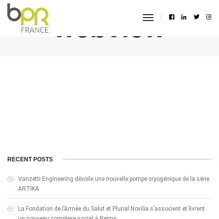
webview
toggle
navigation
RECENT POSTS
Vanzetti Engineering dévoile une nouvelle pompe cryogénique de la série
ARTIKA
La Fondation de l’Armée du Salut et Plurial Novilia s’associent et livrent
un nouveau complexe social à Reims