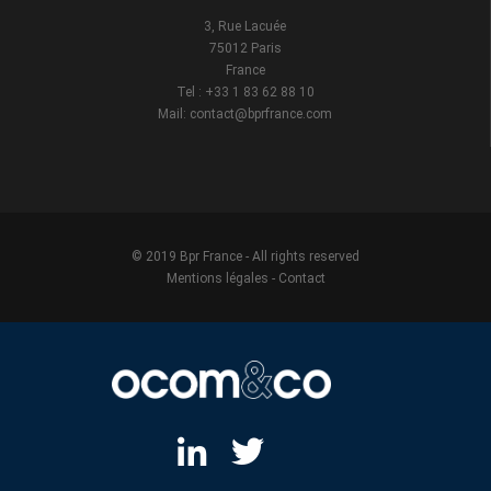
3, Rue Lacuée
75012 Paris
France
Tel : +33 1 83 62 88 10
Mail: contact@bprfrance.com
© 2019 Bpr France - All rights reserved
Mentions légales
-
Contact