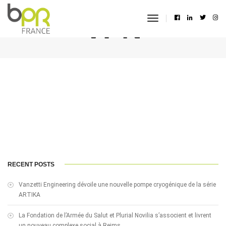
VPN
toggle
navigation
RECENT POSTS
Vanzetti Engineering dévoile une nouvelle pompe cryogénique de la série
ARTIKA
La Fondation de l’Armée du Salut et Plurial Novilia s’associent et livrent
un nouveau complexe social à Reims