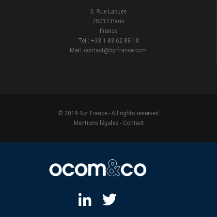
3, Rue Lacuée
75012 Paris
France
Tel : +33 1 83 62 88 10
Mail: contact@bprfrance.com
© 2019 Bpr France - All rights reserved
Mentions légales
-
Contact