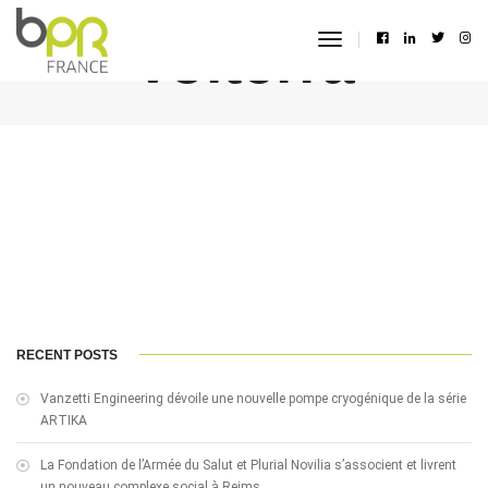
Volterra
toggle
navigation
RECENT POSTS
Vanzetti Engineering dévoile une nouvelle pompe cryogénique de la série
ARTIKA
La Fondation de l’Armée du Salut et Plurial Novilia s’associent et livrent
un nouveau complexe social à Reims