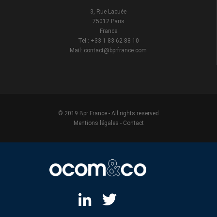
3, Rue Lacuée
75012 Paris
France
Tel : +33 1 83 62 88 10
Mail: contact@bprfrance.com
© 2019 Bpr France - All rights reserved
Mentions légales
-
Contact