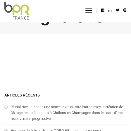
vignerons
toggle
navigation
ARTICLES RÉCENTS
Plurial Novilia donne une nouvelle vie au site Patton avec la création de
38 logements étudiants à Châlons-en-Champagne dans le cadre d’une
reconversion progressive
Hexagon déploie en France TORO HP, machine à mesurer