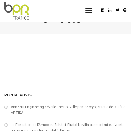
verbatim
toggle
navigation
RECENT POSTS
Vanzetti Engineering dévoile une nouvelle pompe cryogénique de la série
ARTIKA
La Fondation de l’Armée du Salut et Plurial Novilia s’associent et livrent
un nouveau complexe social à Reims