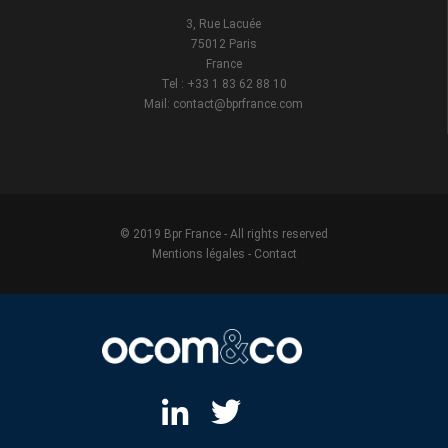
3, Rue Lacuée
75012 Paris
France
Tel : +33 1 83 62 88 10
Mail: contact@bprfrance.com
© 2019 Bpr France - All rights reserved
Mentions légales
-
Contact