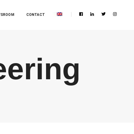
WSROOM
CONTACT
eering