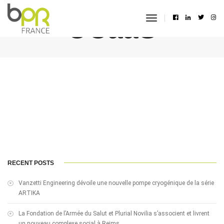
UCaaS
toggle
navigation
RECENT POSTS
Vanzetti Engineering dévoile une nouvelle pompe cryogénique de la série
ARTIKA
La Fondation de l’Armée du Salut et Plurial Novilia s’associent et livrent
un nouveau complexe social à Reims