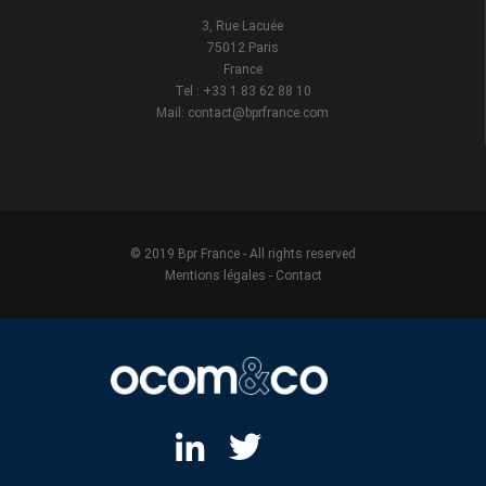
3, Rue Lacuée
75012 Paris
France
Tel : +33 1 83 62 88 10
Mail: contact@bprfrance.com
© 2019 Bpr France - All rights reserved
Mentions légales
-
Contact