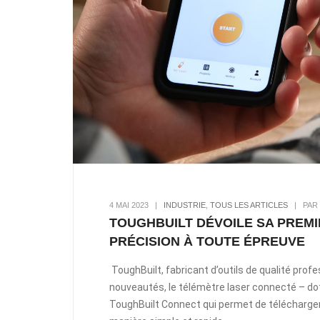
4 MAI 2023
|
INDUSTRIE
,
TOUS LES ARTICLES
|
PAR
TOUGHBUILT DÉVOILE SA PREM
PRÉCISION À TOUTE ÉPREUVE
ToughBuilt, fabricant d’outils de qualité pro
nouveautés, le télémètre laser connecté – dot
ToughBuilt Connect qui permet de télécharger