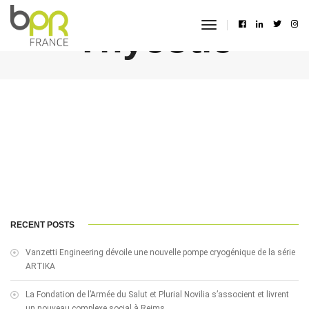
Thycotic
toggle
navigation
RECENT POSTS
Vanzetti Engineering dévoile une nouvelle pompe cryogénique de la série
ARTIKA
La Fondation de l’Armée du Salut et Plurial Novilia s’associent et livrent
un nouveau complexe social à Reims