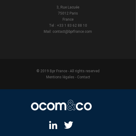
3, Rue Lacuée
75012 Paris
France
Tel : +33 1 83 62 88 10
Mail: contact@bprfrance.com
© 2019 Bpr France - All rights reserved
Mentions légales
-
Contact