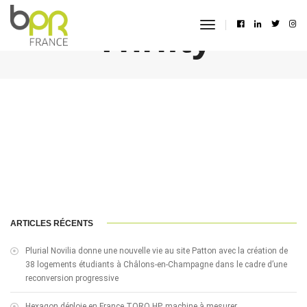
Thrifty
toggle
navigation
ARTICLES RÉCENTS
Plurial Novilia donne une nouvelle vie au site Patton avec la création de
38 logements étudiants à Châlons-en-Champagne dans le cadre d’une
reconversion progressive
Hexagon déploie en France TORO HP, machine à mesurer