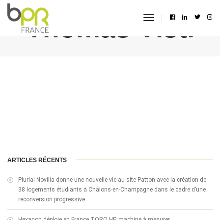
Thomas Visti
toggle
navigation
ARTICLES RÉCENTS
Plurial Novilia donne une nouvelle vie au site Patton avec la création de
38 logements étudiants à Châlons-en-Champagne dans le cadre d’une
reconversion progressive
Hexagon déploie en France TORO HP, machine à mesurer