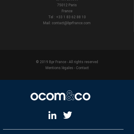
75012 Paris
France
Tel : +33 1 83 62 88 10
Mail: contact@bprfrance.com
© 2019 Bpr France - All rights reserved
Mentions légales
-
Contact