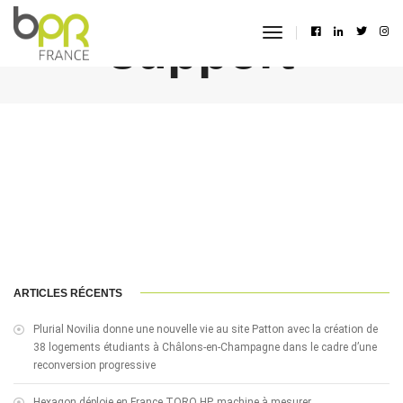
support
toggle
navigation
ARTICLES RÉCENTS
Plurial Novilia donne une nouvelle vie au site Patton avec la création de
38 logements étudiants à Châlons-en-Champagne dans le cadre d’une
reconversion progressive
Hexagon déploie en France TORO HP, machine à mesurer