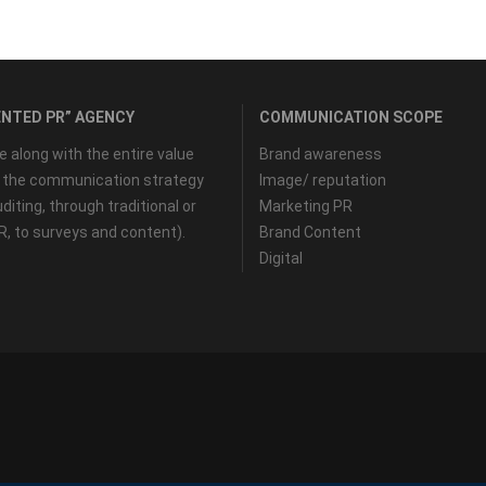
NTED PR” AGENCY
COMMUNICATION SCOPE
along with the entire value
Brand awareness
f the communication strategy
Image/ reputation
diting, through traditional or
Marketing PR
PR, to surveys and content).
Brand Content
Digital