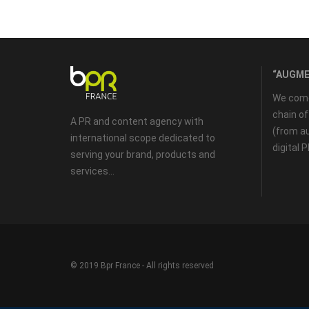
“AUGME
We come 
chain o
A PR and content agency with
(from au
international scope dedicated to
digital 
serving your brand, products and
services...
© 2019 Bpr France - All rights reserved