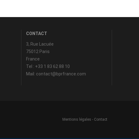
CONTACT
3, Rue Lacuée
75012 Paris
France
Tel : +33 1 83 62 88 10
Mail: contact@bprfrance.com
Mentions légales
-
Contact