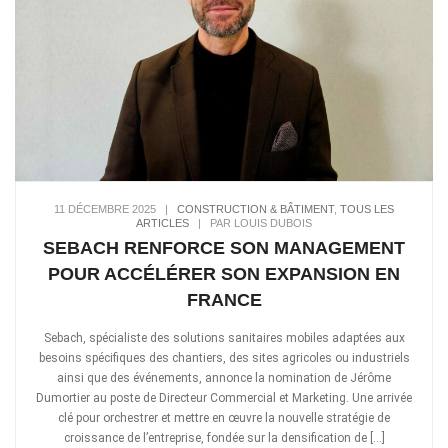
11 DÉCEMBRE 2025
|
CONSTRUCTION & BÂTIMENT
,
TOUS LES
ARTICLES
|
PAR LOUIS DUBOIS
SEBACH RENFORCE SON MANAGEMENT
POUR ACCÉLÉRER SON EXPANSION EN
FRANCE
Sebach, spécialiste des solutions sanitaires mobiles adaptées aux
besoins spécifiques des chantiers, des sites agricoles ou industriels
ainsi que des événements, annonce la nomination de Jérôme
Dumortier au poste de Directeur Commercial et Marketing. Une arrivée
clé pour orchestrer et mettre en œuvre la nouvelle stratégie de
croissance de l’entreprise, fondée sur la densification de […]