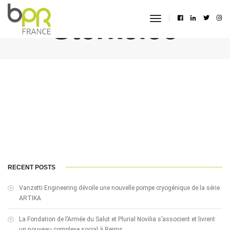
Sterkelec
toggle
navigation
RECENT POSTS
Vanzetti Engineering dévoile une nouvelle pompe cryogénique de la série
ARTIKA
La Fondation de l’Armée du Salut et Plurial Novilia s’associent et livrent
un nouveau complexe social à Reims