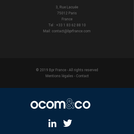
3, Rue Lacuée
75012 Paris
France
Tel : +33 1 83 62 88 10
Mail: contact@bprfrance.com
© 2019 Bpr France - All rights reserved
Mentions légales
-
Contact