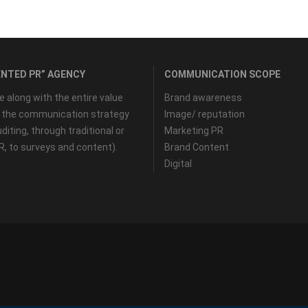
NTED PR” AGENCY
COMMUNICATION SCOPE
along with the entire value
Brand awareness
f the communication strategy
Image/ reputation
diting, through traditional or
Marketing PR
PR, to surveys and content).
Brand Content
Digital