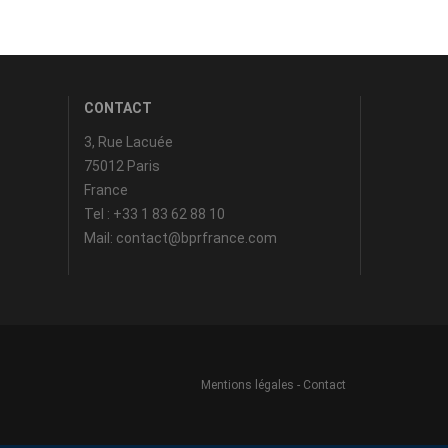
CONTACT
3, Rue Lacuée
75012 Paris
France
Tel : +33 1 83 62 88 10
Mail: contact@bprfrance.com
Mentions légales
-
Contact