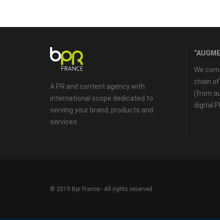
“AUGME
We come 
chain o
A PR and content agency with
(from au
international scope dedicated to
digital 
serving your brand, products and
services...
© 2019 Bpr France - All rights reserved