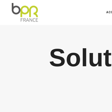
AC
Solut