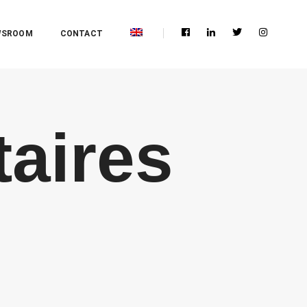
WSROOM
CONTACT
taires