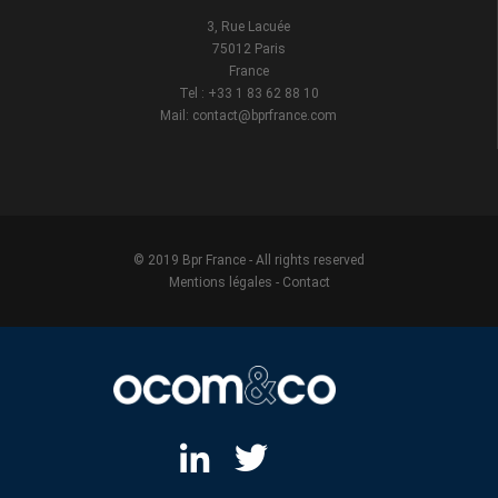
3, Rue Lacuée
75012 Paris
France
Tel : +33 1 83 62 88 10
Mail: contact@bprfrance.com
© 2019 Bpr France - All rights reserved
Mentions légales
-
Contact