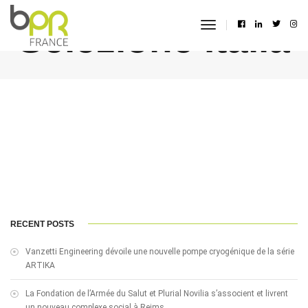
Selezione Italia
toggle
navigation
RECENT POSTS
Vanzetti Engineering dévoile une nouvelle pompe cryogénique de la série
ARTIKA
La Fondation de l’Armée du Salut et Plurial Novilia s’associent et livrent
un nouveau complexe social à Reims