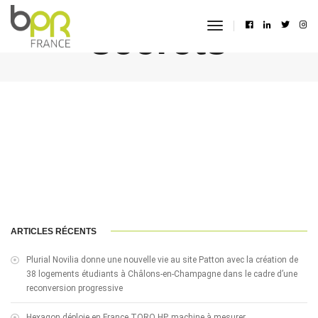
secrets
toggle
navigation
ARTICLES RÉCENTS
Plurial Novilia donne une nouvelle vie au site Patton avec la création de
38 logements étudiants à Châlons-en-Champagne dans le cadre d’une
reconversion progressive
Hexagon déploie en France TORO HP, machine à mesurer