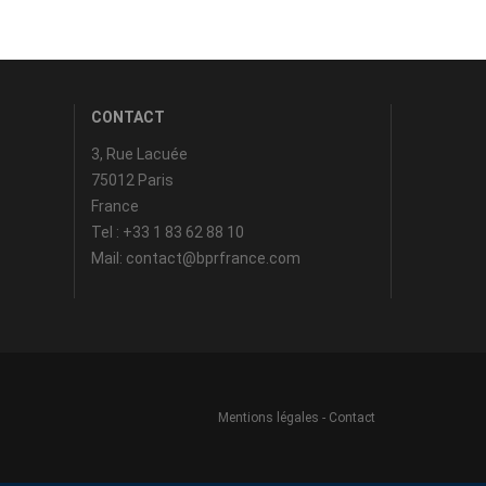
CONTACT
3, Rue Lacuée
75012 Paris
France
Tel : +33 1 83 62 88 10
Mail: contact@bprfrance.com
Mentions légales
-
Contact