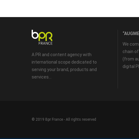
“AUGME
We come 
chain o
A PR and content agency with
(from au
international scope dedicated to
digital 
serving your brand, products and
services...
© 2019 Bpr France - All rights reserved