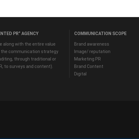
NTED PR” AGENCY
COMMUNICATION SCOPE
along with the entire value
Brand awareness
f the communication strategy
Image/ reputation
diting, through traditional or
Marketing PR
PR, to surveys and content).
Brand Content
Digital