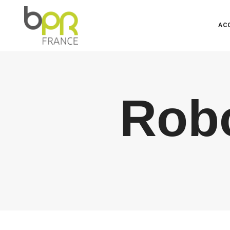
AC
Robo