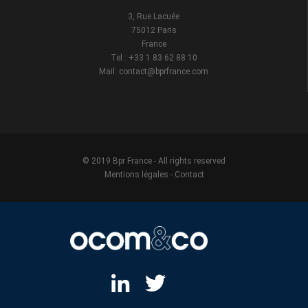
3, Rue Lacuée
75012 Paris
France
Tel : +33 1 83 62 88 10
Mail: contact@bprfrance.com
© 2019 Bpr France - All rights reserved
Mentions légales
-
Contact