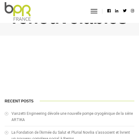
renouvelables
toggle
navigation
RECENT POSTS
Vanzetti Engineering dévoile une nouvelle pompe cryogénique de la série
ARTIKA
La Fondation de l’Armée du Salut et Plurial Novilia s’associent et livrent
un nouveau complexe social à Reims