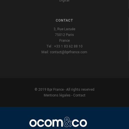
Digital
CONTACT
3, Rue Lacuée
75012 Paris
France
Tel : +33 1 83 62 88 10
Mail: contact@bprfrance.com
© 2019 Bpr France - All rights reserved
Mentions légales
-
Contact