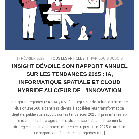
17 FÉVRIER 2025
|
TOUS LES ARTICLES
|
PAR LOUIS DUBOIS
INSIGHT DÉVOILE SON RAPPORT ANNUEL
SUR LES TENDANCES 2025 : IA,
INFORMATIQUE SPATIALE ET CLOUD
HYBRIDE AU CŒUR DE L’INNOVATION
Insight Enterprises (NASDAQ:NSIT), intégrateur de solutions membre
du Fortune 500 aidant ses clients à accélérer leur transformation
digitale, publie son rapport sur les tendances 2025. Il présente les six
tendances technologiques les plus susceptibles de façonner la
stratégie et les investissements des entreprises en 2025 et au-delà.
Le rapport vise à aider les entreprises à […]