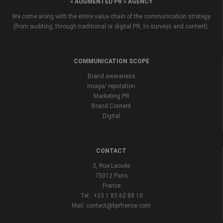
« AUGMENTED PR » AGENCY
We come along with the entire value chain of the communication strategy
(from auditing, through traditional or digital PR, to surveys and content).
COMMUNICATION SCOPE
Brand awareness
Image/ reputation
Marketing PR
Brand Content
Digital
CONTACT
3, Rue Lacuée
75012 Paris
France
Tel : +33 1 83 62 88 10
Mail: contact@bprfrance.com