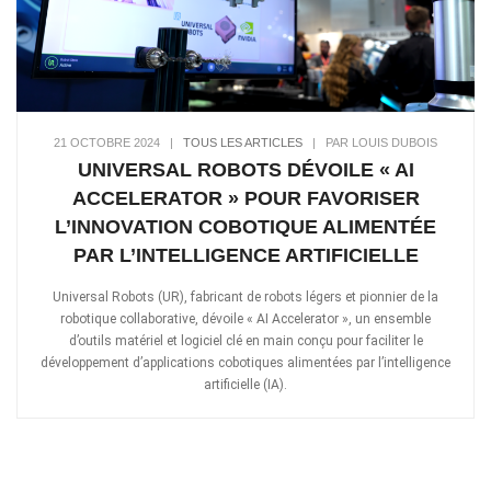
21 OCTOBRE 2024
|
TOUS LES ARTICLES
|
PAR LOUIS DUBOIS
UNIVERSAL ROBOTS DÉVOILE « AI
ACCELERATOR » POUR FAVORISER
L’INNOVATION COBOTIQUE ALIMENTÉE
PAR L’INTELLIGENCE ARTIFICIELLE
Universal Robots (UR), fabricant de robots légers et pionnier de la
robotique collaborative, dévoile « AI Accelerator », un ensemble
d’outils matériel et logiciel clé en main conçu pour faciliter le
développement d’applications cobotiques alimentées par l’intelligence
artificielle (IA).