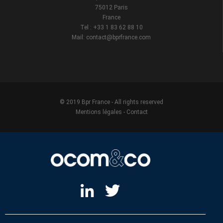
75012 Paris
France
Tel : +33 1 83 62 88 10
Mail: contact@bprfrance.com
© 2019 Bpr France - All rights reserved
Mentions légales
-
Contact