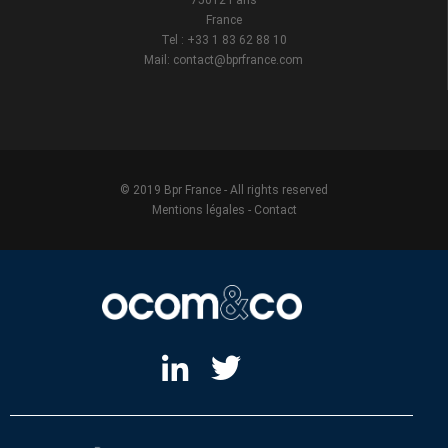
75012 Paris
France
Tel : +33 1 83 62 88 10
Mail: contact@bprfrance.com
© 2019 Bpr France - All rights reserved
Mentions légales
-
Contact