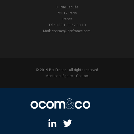
3, Rue Lacuée
75012 Paris
France
Tel : +33 1 83 62 88 10
Mail: contact@bprfrance.com
© 2019 Bpr France - All rights reserved
Mentions légales
-
Contact