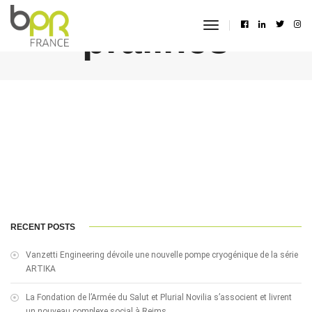
pralines
toggle
navigation
RECENT POSTS
Vanzetti Engineering dévoile une nouvelle pompe cryogénique de la série
ARTIKA
La Fondation de l’Armée du Salut et Plurial Novilia s’associent et livrent
un nouveau complexe social à Reims