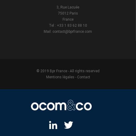
3, Rue Lacuée
75012 Paris
France
Tel : +33 1 83 62 88 10
Mail: contact@bprfrance.com
© 2019 Bpr France - All rights reserved
Mentions légales
-
Contact