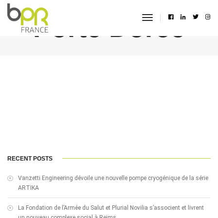
Porte Dorée
toggle
navigation
RECENT POSTS
Vanzetti Engineering dévoile une nouvelle pompe cryogénique de la série
ARTIKA
La Fondation de l’Armée du Salut et Plurial Novilia s’associent et livrent
un nouveau complexe social à Reims