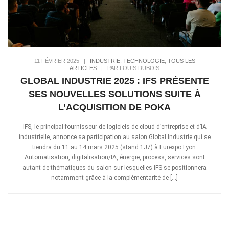
11 FÉVRIER 2025
|
INDUSTRIE
,
TECHNOLOGIE
,
TOUS LES
ARTICLES
|
PAR LOUIS DUBOIS
GLOBAL INDUSTRIE 2025 : IFS PRÉSENTE
SES NOUVELLES SOLUTIONS SUITE À
L’ACQUISITION DE POKA
IFS, le principal fournisseur de logiciels de cloud d’entreprise et d’IA
industrielle, annonce sa participation au salon Global Industrie qui se
tiendra du 11 au 14 mars 2025 (stand 1J7) à Eurexpo Lyon.
Automatisation, digitalisation/IA, énergie, process, services sont
autant de thématiques du salon sur lesquelles IFS se positionnera
notamment grâce à la complémentarité de […]