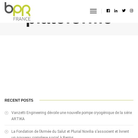
plateforme
toggle
navigation
RECENT POSTS
Vanzetti Engineering dévoile une nouvelle pompe cryogénique de la série
ARTIKA
La Fondation de l’Armée du Salut et Plurial Novilia s’associent et livrent
un nouveau complexe social à Reims