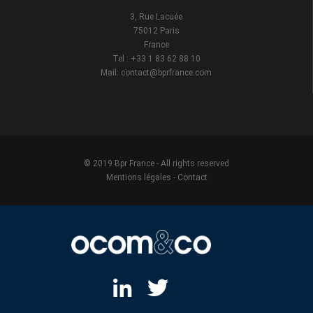
3, Rue Lacuée
75012 Paris
France
Tel : +33 1 83 62 88 10
Mail: contact@bprfrance.com
© 2019 Bpr France - All rights reserved
Mentions légales
-
Contact