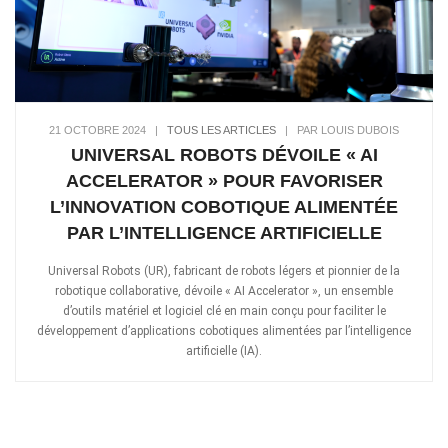
21 OCTOBRE 2024
|
TOUS LES ARTICLES
|
PAR LOUIS DUBOIS
UNIVERSAL ROBOTS DÉVOILE « AI
ACCELERATOR » POUR FAVORISER
L’INNOVATION COBOTIQUE ALIMENTÉE
PAR L’INTELLIGENCE ARTIFICIELLE
Universal Robots (UR), fabricant de robots légers et pionnier de la
robotique collaborative, dévoile « AI Accelerator », un ensemble
d’outils matériel et logiciel clé en main conçu pour faciliter le
développement d’applications cobotiques alimentées par l’intelligence
artificielle (IA).