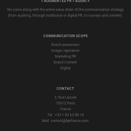
« AUGMENTED PR » AGENCY
We come along with the entire value chain of the communication strategy
(from auditing, through traditional or digital PR, to surveys and content).
COMMUNICATION SCOPE
Brand awareness
Image/ reputation
Marketing PR
Brand Content
Digital
CONTACT
3, Rue Lacuée
75012 Paris
France
Tel : +33 1 83 62 88 10
Mail: contact@bprfrance.com