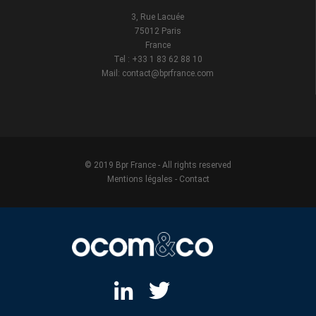
3, Rue Lacuée
75012 Paris
France
Tel : +33 1 83 62 88 10
Mail: contact@bprfrance.com
© 2019 Bpr France - All rights reserved
Mentions légales
-
Contact