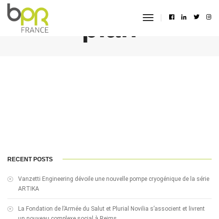
plan
toggle
navigation
RECENT POSTS
Vanzetti Engineering dévoile une nouvelle pompe cryogénique de la série
ARTIKA
La Fondation de l’Armée du Salut et Plurial Novilia s’associent et livrent
un nouveau complexe social à Reims