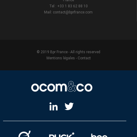
France
Tel : +33 1 83 62 88 10
Mail: contact@bprfrance.com
© 2019 Bpr France - All rights reserved
Mentions légales
-
Contact